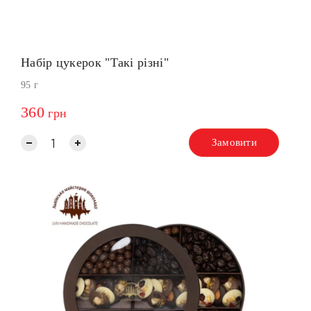
Набір цукерок "Такі різні"
95 г
360
грн
Замовити