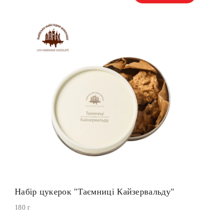
Набір цукерок "Таємниці Кайзервальду"
180 г