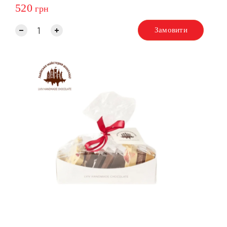
520
грн
Замовити