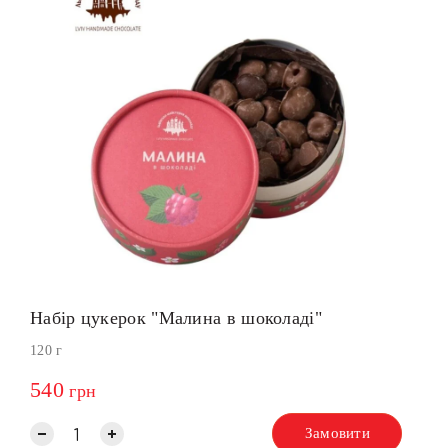
А соуси?
Увашому наборі:
Набір цукерок "Малина в шоколаді"
120 г
540
грн
Замовити
Замовити