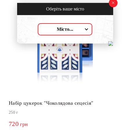
Оберіть ваше місто
Місто...
Набір цукерок "Чоколядова сецесія"
250 г
720
грн