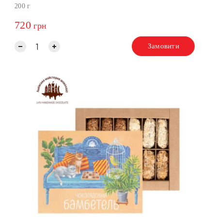
200 г
720
грн
Замовити