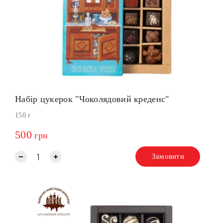
Набір цукерок "Чоколядовий креденс"
150 г
500
грн
Замовити