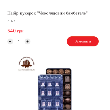
Набір цукерок "Чоколядовий бамбетель"
216 г
540
грн
Замовити