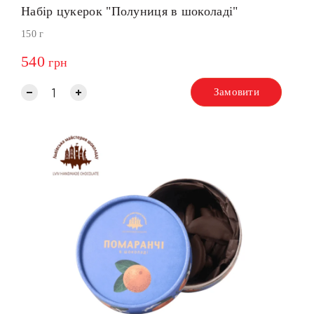
Набір цукерок "Полуниця в шоколаді"
150 г
540
грн
Замовити