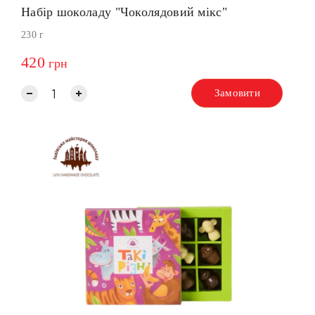
Набір шоколаду "Чоколядовий мікс"
230 г
420
грн
Замовити