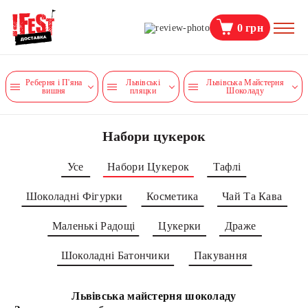
0
грн
Реберня і П'яна
Львівські
Львівська Майстерня
вишня
пляцки
Шоколаду
Набори цукерок
Усе
Набори Цукерок
Тафлі
Шоколадні Фігурки
Косметика
Чай Та Кава
Маленькі Радощі
Цукерки
Драже
Шоколадні Батончики
Пакування
Львівська майстерня шоколаду