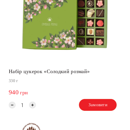
Набір цукерок «Солодкий розмай»
330 г
940
грн
Замовити