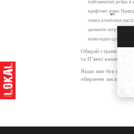
найсмачніші ребра в ц
крафтове пиво Правд
знана улюблена насто
ароматні штруделі та
шоколадні цукерки, ф
Обирай страви в коши
та П’яної вишні, Льв
Якщо вже був в наших
обираючи заклад на Ар