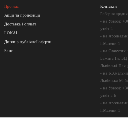
Про нас
Контакти
Реберня щодня 
Акції та пропозиції
- на Узвозі: +3
Доставка і оплата
узвіз 2а
LOKAL
- на Арсенальні
Договір публічної оферти
І.Мазепи 1
Блог
- на Славутичі
Бажана 1и, БЦ 
Львівські Пляц
- на Б.Хмельни
Львівська Май
- на Узвозі: +3
узвіз 2-Б
- на Арсенальні
І.Мазепи 1