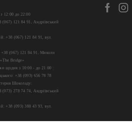
з 12:00 до 22:00
8 (067) 121 84 91, Андріївський
й: +38 (067) 121 84 91, вул.
: +38 (067) 121 84 91, Миколи
«The Bridge»
ки щодня з 10:00 - до 21:00 :
цького: +38 (093) 656 78 78
стерня Шоколаду:
8 (073) 278 74 74, Андріївський
й: +38 (093) 388 43 93, вул.