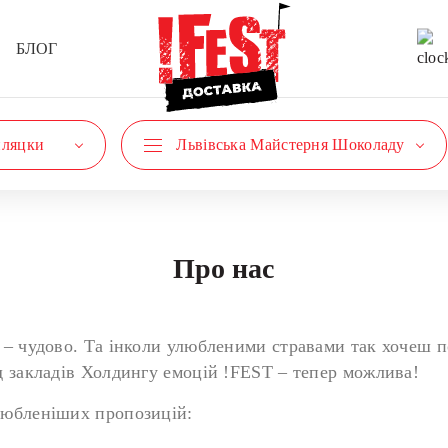
БЛОГ
пляцки
Львівська Майстерня Шоколаду
Про нас
 – чудово. Та інколи улюбленими стравами так хочеш п
д закладів Холдингу емоцій !FEST – тепер можлива!
любленіших пропозицій: