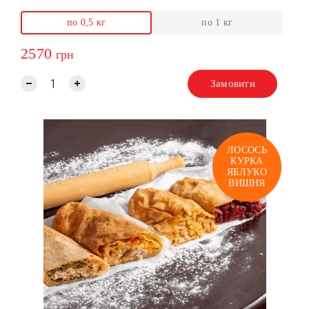
по 0,5 кг
по 1 кг
2570
грн
Замовити
ЛОСОСЬ
КУРКА
ЯБЛУКО
ВИШНЯ