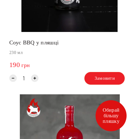
Соус BBQ у пляшці
230 мл
190
грн
Замовити
Обирай
більшу
пляшку