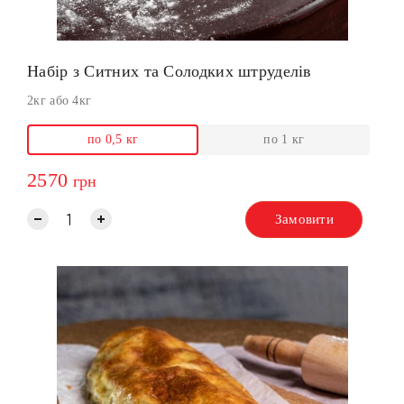
Набір з Ситних та Солодких штруделів
2кг або 4кг
по 0,5 кг
по 1 кг
2570
грн
Замовити