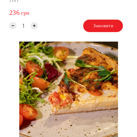
110 г
236
грн
Замовити