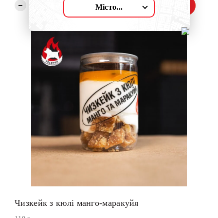
Замовити
Місто...
Чизкейк з кюлі манго-маракуйя