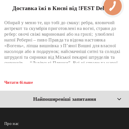
Доставка їжі в Києві від !FEST Delivery
Обирай у меню те, що тобі до смаку: ребра, яловичий
антрекот та скумбрія приготовлені на вогні, страви до
ребер: овочі свіжі мариновані або на грилі; улюблені
напої Реберні – пиво Правда та відома настоянка
«Вогень», ліпша вишнівка з П’яної Вишні для власної
насолоди або в подарунок; найсмачніші ситні та солодкі
штруделі та сирники від Міської пекарні штруделів та
сирників — “Львівські Пляцки”. Всі ці страви та напої
обирай в меню та замовляй додому або в офіс.
Доставка їжі та напоїв
Читати більше
по Києву від закладів
Найпоширеніші запитання
Холдингу емоцій !FEST
Ти можеш замовити їжу додому чи в офіс в Києві онлайн
Про нас
від Холдингу емоцій !FEST та насолодитися безліччю