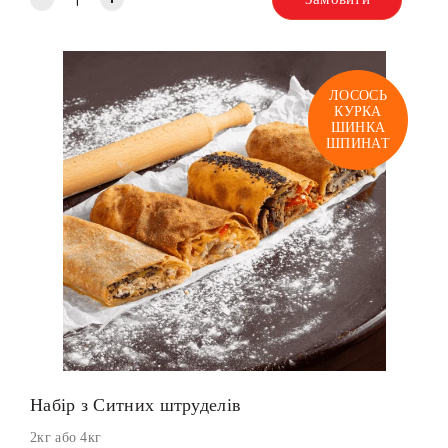
ЛОСОСЬ
КУРКА
ШИНКА
ШПИНАТ
Набір з Ситних штруделів
2кг або 4кг