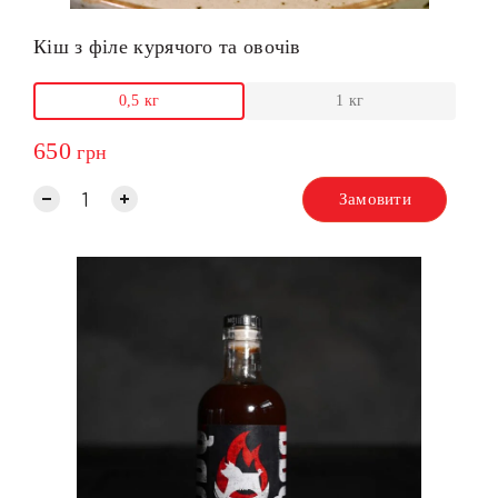
Кіш з філе курячого та овочів
0,5 кг
1 кг
650
грн
Замовити