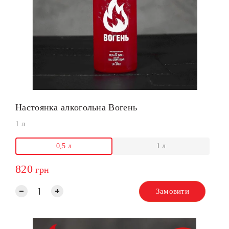
Настоянка алкогольна Вогень
1 л
0,5 л
1 л
820
грн
Замовити