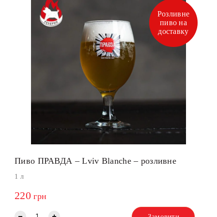
Розливне
пиво на
доставку
Пиво ПРАВДА – Lviv Blanche – розливне
1 л
220
грн
Замовити