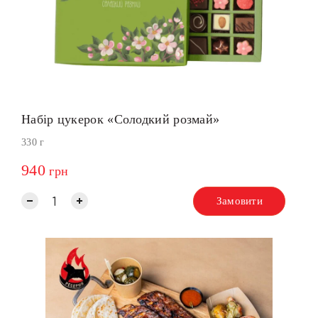
Набір цукерок «Солодкий розмай»
330 г
940
грн
Замовити