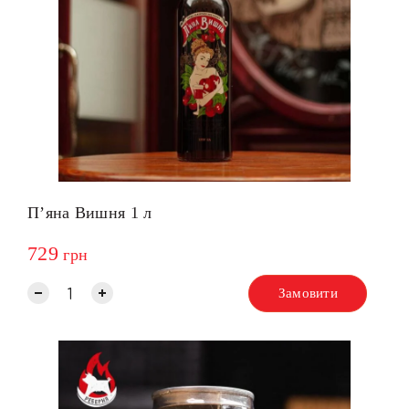
Пʼяна Вишня 1 л
729
грн
Замовити