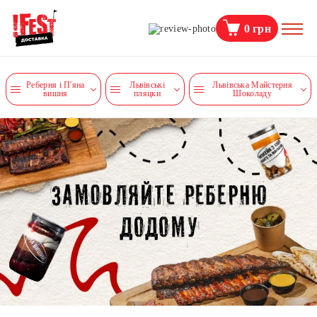
0
грн
Реберня і П'яна
Львівські
Львівська Майстерня
вишня
пляцки
Шоколаду