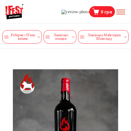
0
грн
Реберня і П'яна
Львівські
Львівська Майстерня
вишня
пляцки
Шоколаду