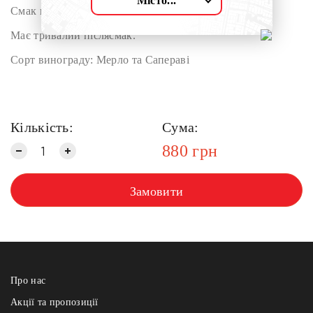
Місто...
Смак потужний, з оксамитовими танінами.
Має тривалий післясмак.
Сорт винограду: Мерло та Сапераві
Кількість:
Сума:
880
грн
Замовити
Про нас
Акції та пропозиції