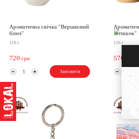
Ароматична свічка "Вершковий
Ароматич
блюз"
затишок"
120 г
120 г
720
570
грн
грн
Замовити