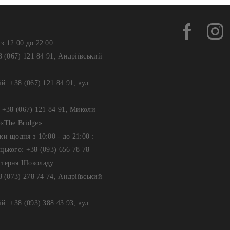
з 12:00 до 22:00
8 (067) 121 84 91, Андріївський
й: +38 (067) 121 84 91, вул.
: +38 (067) 121 84 91, Миколи
«The Bridge»
ки щодня з 10:00 - до 21:00 :
цького: +38 (093) 656 78 78
стерня Шоколаду:
8 (073) 278 74 74, Андріївський
й: +38 (093) 388 43 93, вул.