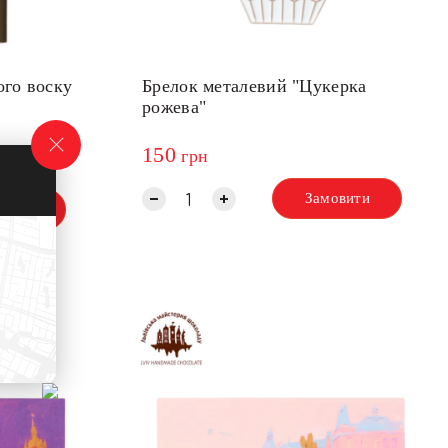
ого воску
Брелок металевий "Цукерка
рожева"
150
грн
Замовити
овити