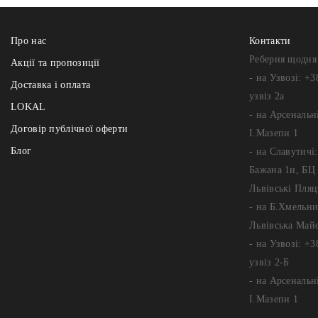
Про нас
Контакти
Реберня щодня 
Акції та пропозиції
- на Узвозі: +3
Доставка і оплата
узвіз 2а
LOKAL
- на Арсенальні
Договір публічної оферти
І.Мазепи 1
Блог
- на Славутичі
Бажана 1и, БЦ 
Львівські Пляц
- на Б.Хмельни
Львівська Май
- на Узвозі: +3
узвіз 2-Б
- на Арсенальні
І.Мазепи 1