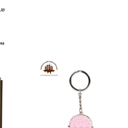
аду
ча