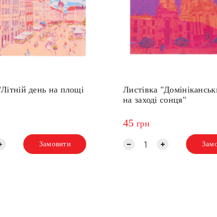
"Літній день на площі
Листівка "Домініканськ
на заході сонця"
45
грн
Замовити
Зам