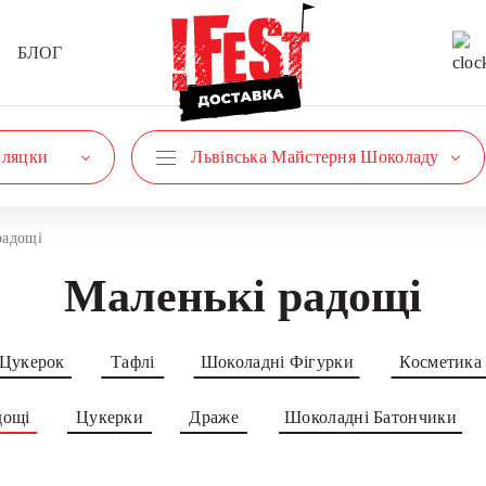
БЛОГ
пляцки
Львівська Майстерня Шоколаду
радощі
Маленькі радощі
 Цукерок
Тафлі
Шоколадні Фігурки
Косметика
дощі
Цукерки
Драже
Шоколадні Батончики