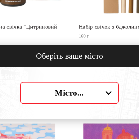
на свічка "Цитриновий
Набір свічок з бджолин
160 г
590
грн
Оберіть ваше місто
Зам
Замовити
Місто...