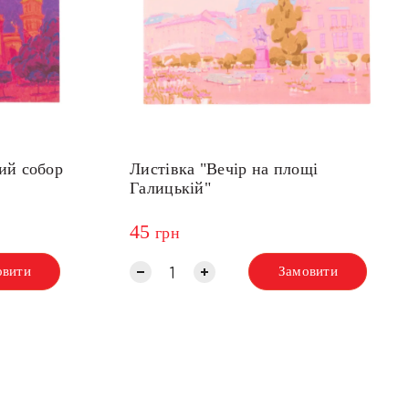
ий собор
Листівка "Вечір на площі
Галицькій"
45
грн
овити
Замовити