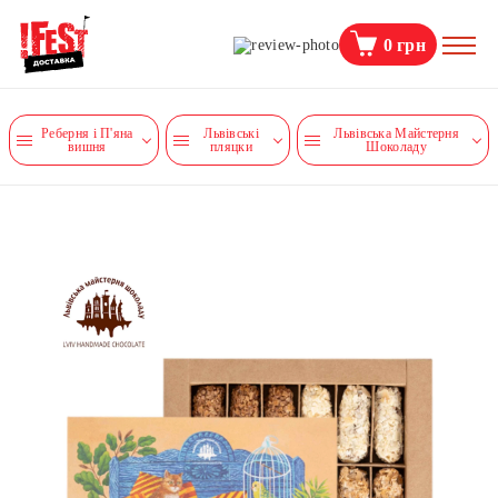
0
грн
Реберня і П'яна
Львівські
Львівська Майстерня
вишня
пляцки
Шоколаду