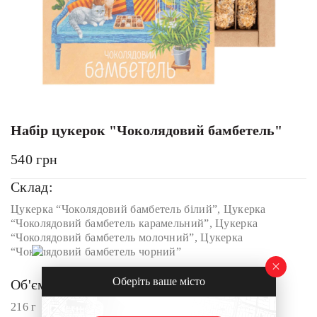
Набір цукерок "Чоколядовий бамбетель"
540
грн
Склад:
Цукерка “Чоколядовий бамбетель білий”, Цукерка
“Чоколядовий бамбетель карамельний”, Цукерка
“Чоколядовий бамбетель молочний”, Цукерка
“Чоколядовий бамбетель чорний”
Оберіть ваше місто
Об'єм:
216 г