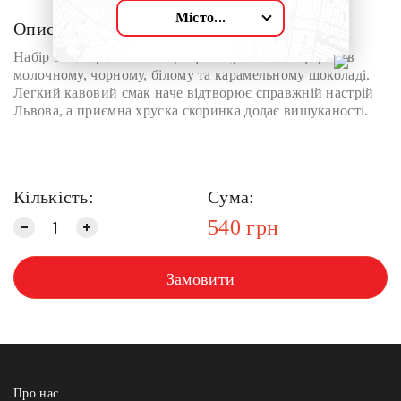
Місто...
Опис:
Набір з 12 карамельних трюфелів унікальної форми в
молочному, чорному, білому та карамельному шоколаді.
Легкий кавовий смак наче відтворює справжній настрій
Львова, а приємна хруска скоринка додає вишуканості.
Кількість:
Сума:
540
грн
Замовити
Про нас