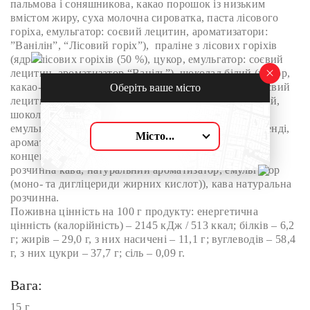
пальмова і соняшникова, какао порошок із низьким
вмістом жиру, суха молочна сироватка, паста лісового
горіха, емульгатор: соєвий лецитин, ароматизатори:
”Ванілін”, “Лісовий горіх”), праліне з лісових горіхів
(ядро лісових горіхів (50 %), цукор, емульгатор: соєвий
лецитин, ароматизатор “Ваніль”), шоколад білий (цукор,
какао-масло, молоко сухе незбиране, емульгатор: соєвий
Оберіть ваше місто
лецитин, ваніль натуральна), цукор, сироп глюкозний,
шоколад чорний (какао терте, цукор, какао-масло,
емульгатор: соєвий лецитин, ваніль натуральна), бренді,
Місто...
ароматична суміш кава (глюкозний сироп, цукор,
концентрат (морква карамелізована, морква), вода,
розчинна кава, натуральний ароматизатор, емульгатор
(моно- та дигліцериди жирних кислот)), кава натуральна
розчинна.
Поживна цінність на 100 г продукту: енергетична
цінність (калорійність) – 2145 кДж / 513 ккал; білків – 6,2
г; жирів – 29,0 г, з них насичені – 11,1 г; вуглеводів – 58,4
г, з них цукри – 37,7 г; сіль – 0,09 г.
Вага:
15 г