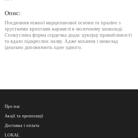
Опис:
Поєднання ніжної марципанової основи та праліне з
хрусткими крихтами карамелі в молочному шоколаді.
Спокуслива форма сердечка додає цукерці привабливості
та вдало підкреслює назву. Адже кохання і шоколад
ідеально доповнюють одне одного.
Про нас
Акції та пропозиції
Доставка і оплата
LOKAL