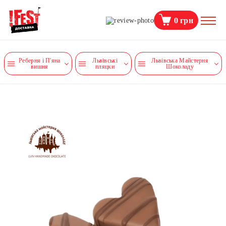
0
грн
Реберня і П'яна
Львівські
Львівська Майстерня
вишня
пляцки
Шоколаду