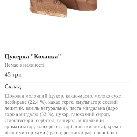
Цукерка "Коханка"
Немає в наявності
45
грн
Склад:
Шоколад молочний (цукор, какао-масло, молоко сухе
незбиране (22,4 %), какао терте, емульгатор: соєвий
лецитин, ваніль натуральна), паста мигдальна (ядро
горіха мигдалю (52 %), цукор, глюкозний сироп,
стабілізатори: сорбітол, гліцерол, мигдальний
ароматизатор, консервант: сорбінова кислота), крем з
лісовими горіхами (цукор, рослинні рафіновані олії: