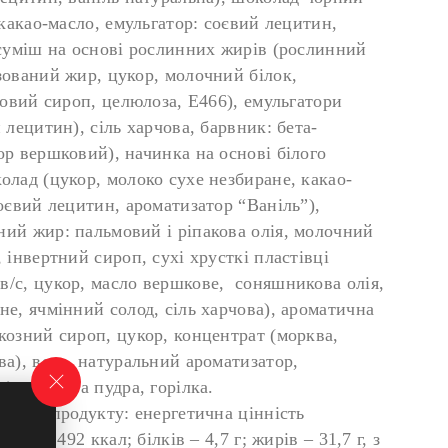
 какао-масло, емульгатор: соєвий лецитин,
 суміш на основі рослинних жирів (рослинний
зований жир, цукор, молочний білок,
товий сироп, целюлоза, Е466), емульгатори
 лецитин), сіль харчова, барвник: бета-
ор вершковий), начинка на основі білого
олад (цукор, молоко сухе незбиране, какао-
оєвий лецитин, ароматизатор “Ваніль”),
ий жир: пальмовий і ріпакова олія, молочний
 інвертний сироп, сухі хрусткі пластівці
/с, цукор, масло вершкове, соняшникова олія,
не, ячмінний солод, сіль харчова), ароматична
козний сироп, цукор, концентрат (морква,
ва), вода, натуральний ароматизатор,
), цукрова пудра, горілка.
 100 г продукту: енергетична цінність
 кДж / 492 ккал; білків – 4,7 г; жирів – 31,7 г, з