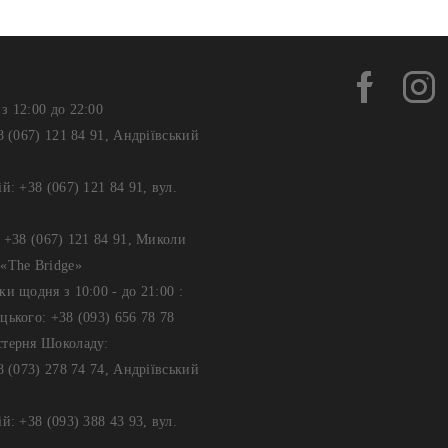
з 12:00 до 22:00
8 (067) 121 84 91, Андріївський
й: +38 (067) 121 84 91, вул.
: +38 (067) 121 84 91, Миколи
«The Bridge»
ки щодня з 10:00 - до 21:00 :
цького: +38 (093) 656 78 78
стерня Шоколаду:
8 (073) 278 74 74, Андріївський
й: +38 (093) 388 43 93, вул.