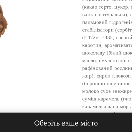
(какао терте, цукор,
ваніль натуральна),
пальмовий гідрогені
стабілізатори (сорбі
(Е472е, Е435, соєвий
каротин, ароматизат
шоколаду (білий шок
масло, емульгатор: с
рафінований рослинн
жир), сироп глюкози,
(борошно пшеничне в
молоко сухе знежире
суміш карамель (глю
карамелізована морк
цитрусова клітковина
Оберіть ваше місто
Поживна цінність на
(калорійність) – 2058