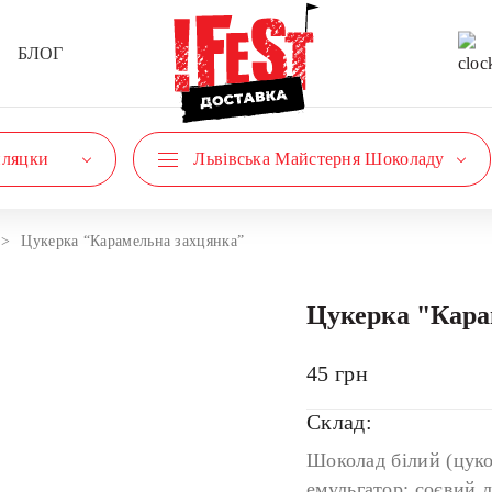
БЛОГ
пляцки
Львівська Майстерня Шоколаду
Цукерка “Карамельна захцянка”
Цукерка "Кара
45
грн
Склад:
Шоколад білий (цуко
емульгатор: соєвий 