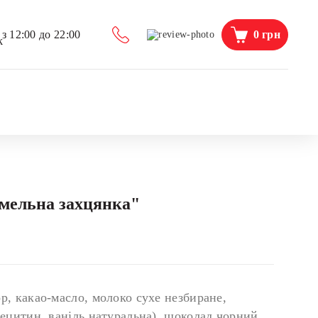
0
грн
з 12:00 до 22:00
мельна захцянка"
р, какао-масло, молоко сухе незбиране,
лецитин, ваніль натуральна), шоколад чорний