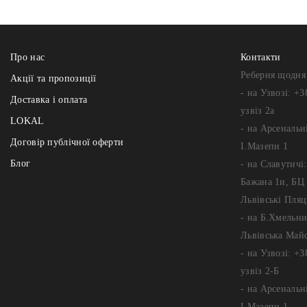
Про нас
Контакти
Реберня щодня 
Акції та пропозиції
- на Узвозі: +3
Доставка і оплата
узвіз 2а
LOKAL
- на Арсенальні
Договір публічної оферти
І.Мазепи 1
Блог
- на Славутичі
Бажана 1и, БЦ 
Львівські Пляц
- на Б.Хмельни
Львівська Май
- на Узвозі: +3
узвіз 2-Б
- на Арсенальні
І.Мазепи 1