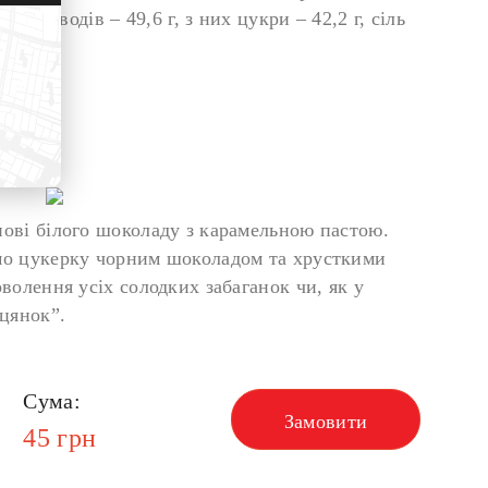
; вуглеводів – 49,6 г, з них цукри – 42,2 г, сіль
ові білого шоколаду з карамельною пастою.
мо цукерку чорним шоколадом та хрусткими
волення усіх солодких забаганок чи, як у
хцянок”.
Сума:
Замовити
45
грн