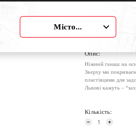
них насичені – 16,7 г
– 0,25 г.
Місто...
Вага:
12 г
Опис:
Ніжний ганаш на осн
Зверху ми покриває
пластівцями для задо
Львові кажуть – “за
Кількість: