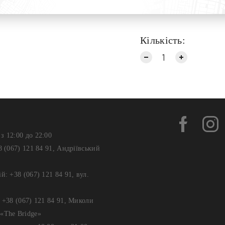
та ретельно вкрили
Кількість:
з 12:00 до 22:00
8 (067) 121 84 91, Андріївський
й: +38 (067) 121 84 91, вул.
: +38 (067) 121 84 91, Миколи
«The Bridge»