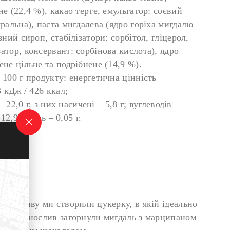
е (22,4 %), какао терте, емульгатор: соєвий
ральна), паста мигдалева (ядро горіха мигдалю
зний сироп, стабілізатори: сорбітол, гліцерол,
атор, консервант: сорбінова кислота), ядро
не цільне та подрібнене (14,9 %).
 100 г продукту: енергетична цінність
3 кДж / 426 ккал;
– 22,0 г, з них насичені – 5,8 г; вуглеводів –
12,9 г; сіль – 0,05 г.
орносливу ми створили цукерку, в якій ідеально
. В чорнослив загорнули мигдаль з марципаном