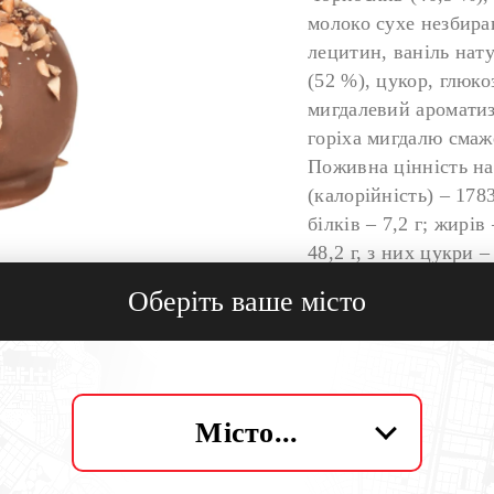
молоко сухе незбиран
лецитин, ваніль нату
(52 %), цукор, глюко
мигдалевий ароматиз
горіха мигдалю смаже
Поживна цінність на
(калорійність) – 178
білків – 7,2 г; жирів 
48,2 г, з них цукри – 
Оберіть ваше місто
Вага:
20,6 г
Опис:
Місто...
Для поціновувачів ч
розкритий його смак