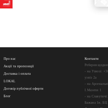
Про нас
Контакти
Реберня щодня 
Акції та пропозиції
- на Узвозі: +3
Доставка і оплата
узвіз 2а
LOKAL
- на Арсенальні
Договір публічної оферти
І.Мазепи 1
Блог
- на Славутичі
Бажана 1и, БЦ 