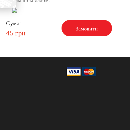
 молочним шоколадом.
Сума:
Замовити
45
грн