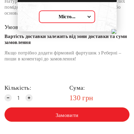
Натуральний томатний сік із насиченим смаком стиглих
помідорів. Без доданого цукру. Ідеальний як напій або
основа для коктейлів.
Місто...
Умови доставки:
Вартість доставки залежить від зони доставки та суми
замовлення
Якщо потрібно додати фірмовий фартушок з Реберні –
пиши в коментарі до замовлення!
Кількість:
Сума:
130
грн
Замовити