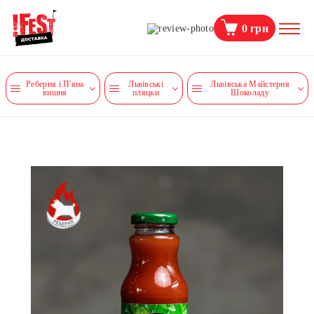
0
грн
Реберня і П'яна
Львівські
Львівська Майстерня
вишня
пляцки
Шоколаду