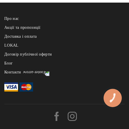
Про нас
Акції та пропозиції
Доставка і оплата
LOKAL
Договір публічної оферти
Блог
Контакти
Реберня щодня з 12:00 до 22:00
- на Узвозі: +38 (067) 121 84 91, Андріївський узвіз 2а
- на Арсенальній: +38 (067) 121 84 91, вул. І.Мазепи 1
КНОПКА
ЗВ'ЯЗКУ
- на Славутичі: +38 (067) 121 84 91, Миколи Бажана 1и, БЦ «The
Bridge»
Львівські Пляцки щодня з 10:00 - до 21:00 :
- на Б.Хмельницького: +38 (093) 656 78 78