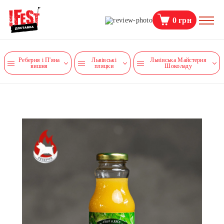
0
грн
Реберня і П'яна
Львівські
Львівська Майстерня
вишня
пляцки
Шоколаду