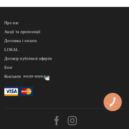
Про нас
Акції та пропозиції
Доставка і оплата
LOKAL
Договір публічної оферти
Блог
Контакти
Реберня щодня з 12:00 до 22:00
- на Узвозі: +38 (067) 121 84 91, Андріївський узвіз 2а
- на Арсенальній: +38 (067) 121 84 91, вул. І.Мазепи 1
КНОПКА
ЗВ'ЯЗКУ
- на Славутичі: +38 (067) 121 84 91, Миколи Бажана 1и, БЦ «The
Bridge»
Львівські Пляцки щодня з 10:00 - до 21:00 :