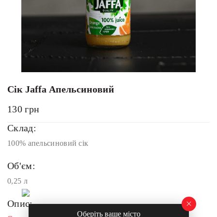
Сік Jaffa Апельсиновий
130
грн
Склад:
100% апельсиновий сік
Об'єм:
0,25 л
Опис:
Оберіть ваше місто