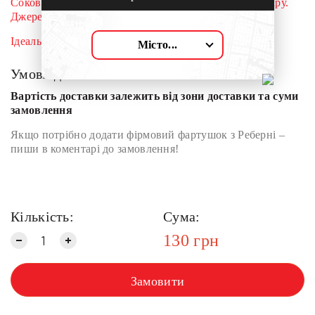
Соковитий 100% апельсиновий сік без доданого цукру.
Джерело вітаміну С.
Ідеально освіжає та бадьорить!
Місто...
Умови доставки:
Вартість доставки залежить від зони доставки та суми
замовлення
Якщо потрібно додати фірмовий фартушок з Реберні –
пиши в коментарі до замовлення!
Кількість:
Сума:
130
грн
Замовити