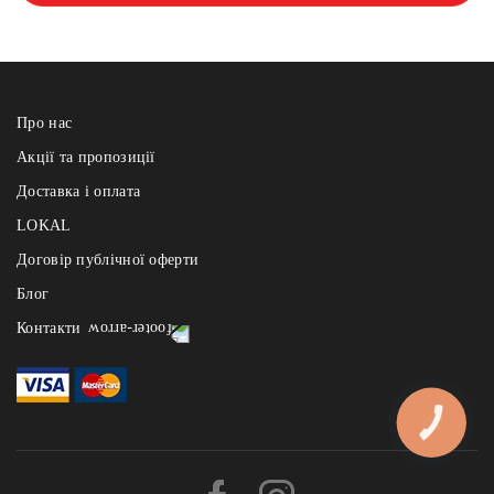
Про нас
Акції та пропозиції
Доставка і оплата
LOKAL
Договір публічної оферти
Блог
Контакти
Реберня щодня з 12:00 до 22:00
- на Узвозі: +38 (067) 121 84 91, Андріївський узвіз 2а
- на Арсенальній: +38 (067) 121 84 91, вул. І.Мазепи 1
КНОПКА
ЗВ'ЯЗКУ
- на Славутичі: +38 (067) 121 84 91, Миколи Бажана 1и, БЦ «The
Bridge»