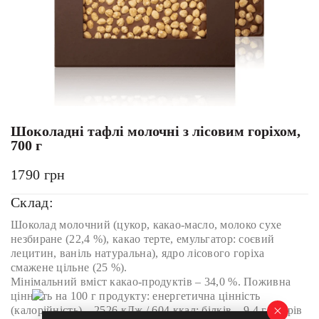
Шоколадні тафлі молочні з лісовим горіхом,
700 г
1790
грн
Склад:
Шоколад молочний (цукор, какао-масло, молоко сухе
незбиране (22,4 %), какао терте, емульгатор: соєвий
лецитин, ваніль натуральна), ядро лісового горіха
смажене цільне (25 %).
Мінімальний вміст какао-продуктів – 34,0 %. Поживна
цінність на 100 г продукту: енергетична цінність
(калорійність) – 2526 кДж / 604 ккал; білків – 9,4 г; жирів