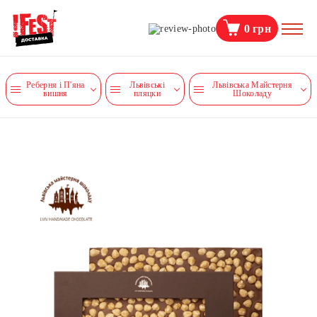
0
грн
Реберня і П'яна
Львівські
Львівська Майстерня
вишня
пляцки
Шоколаду