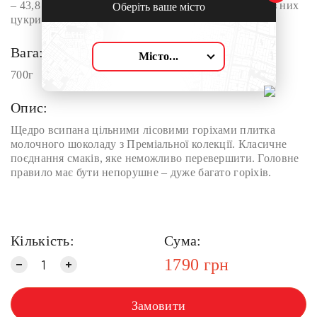
– 43,8 г, з них насичені – 16,0 г; вуглеводів – 42,2 г, з них
Оберіть ваше місто
цукри – 38,9 г; сіль – 0,15 г.
Вага:
Місто...
700г
Опис:
Щедро всипана цільними лісовими горіхами плитка
молочного шоколаду з Преміальної колекції. Класичне
поєднання смаків, яке неможливо перевершити. Головне
правило має бути непорушне – дуже багато горіхів.
Кількість:
Сума:
1790
грн
Замовити