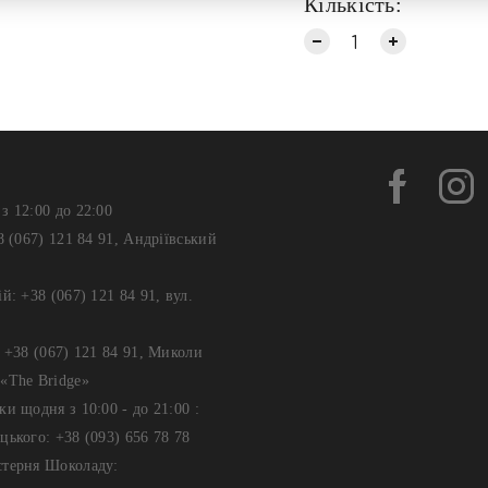
Кількість:
з 12:00 до 22:00
8 (067) 121 84 91, Андріївський
й: +38 (067) 121 84 91, вул.
: +38 (067) 121 84 91, Миколи
«The Bridge»
ки щодня з 10:00 - до 21:00 :
цького: +38 (093) 656 78 78
стерня Шоколаду: