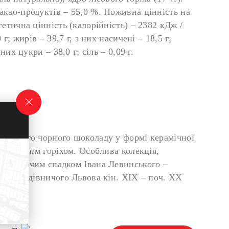
акао-продуктів – 55,0 %. Поживна цінність на
гетична цінність (калорійність) – 2382 кДж /
 г; жирів – 39,7 г, з них насичені – 18,5 г;
 них цукри – 38,0 г; сіль – 0,09 г.
сиченого чорного шоколаду у формі керамічної
им лісовим горіхом. Особлива колекція,
та творчим спадком Івана Левинського –
ра та будівничого Львова кін. ХІХ – поч. ХХ