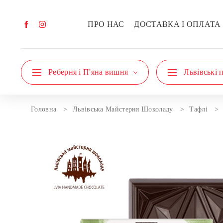
ПРО НАС
ДОСТАВКА І ОПЛАТА
Реберня і П'яна вишня
Львівські 
Головна
Львівська Майстерня Шоколаду
Тафлі