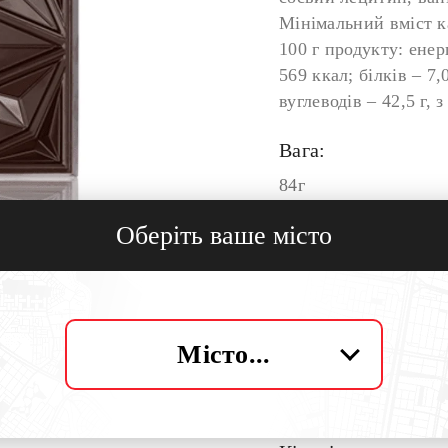
Мінімальний вміст к
100 г продукту: енер
569 ккал; білків – 7,0
вуглеводів – 42,5 г, з
Вага:
84г
Оберіть ваше місто
Опис:
Унікальна плитка на
пічної кахлі з цільн
натхненна постаттю 
видатного архітекто
Місто...
століть.