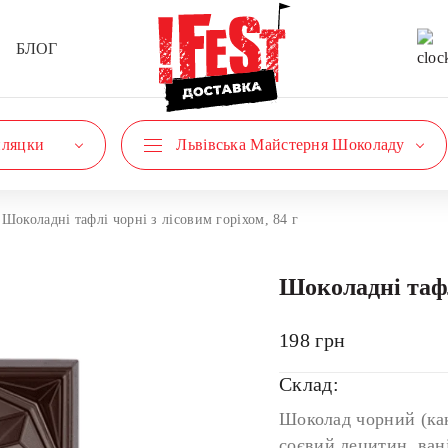
БЛОГ
пляцки
Львівська Майстерня Шоколаду
Шоколадні тафлі чорні з лісовим горіхом, 84 г
Шоколадні тафлі
198
грн
Склад:
Шоколад чорний (как
соєвий лецитин, вані