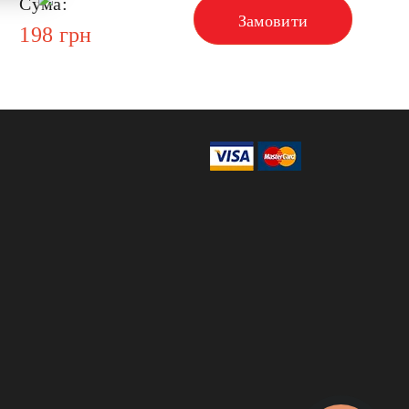
Сума:
Замовити
198
грн