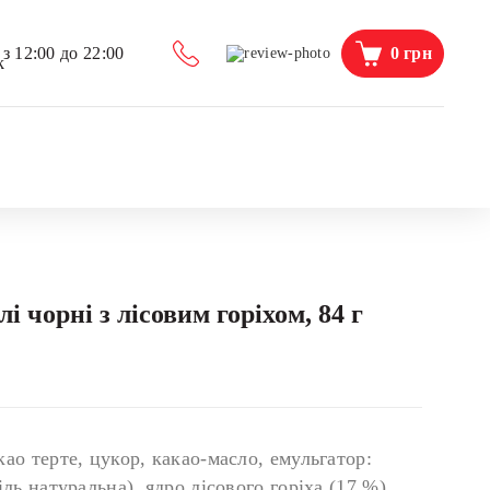
0
грн
з 12:00 до 22:00
 чорні з лісовим горіхом, 84 г
ао терте, цукор, какао-масло, емульгатор:
ль натуральна), ядро лісового горіха (17 %).