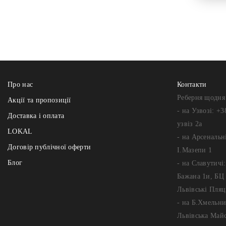
Про нас
Контакти
Реберня щодня 
Акції та пропозиції
- на Узвозі: +3
Доставка і оплата
узвіз 2а
LOKAL
- на Арсенальні
Договір публічної оферти
І.Мазепи 1
Блог
- на Славутичі
Бажана 1и, БЦ 
Львівські Пляц
- на Б.Хмельни
Львівська Май