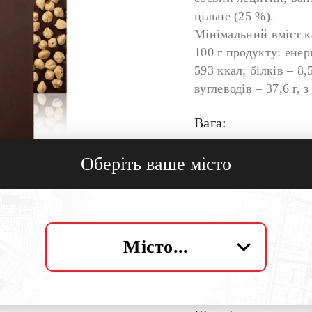
цільне (25 %).
Мінімальний вміст к
100 г продукту: енер
593 ккал; білків – 8,5
вуглеводів – 37,6 г, з
Вага:
700г
Оберіть ваше місто
Опис:
Велика плитка чорно
цільними лісовими г
незвичного розміру 
Місто...
комфортно купити од