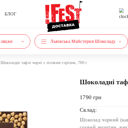
БЛОГ
пляцки
Львівська Майстерня Шоколаду
Шоколадні тафлі чорні з лісовим горіхом, 700 г
Шоколадні тафлі
1790
грн
Склад:
Шоколад чорний (как
соєвий лецитин, вані