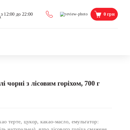
0
грн
з 12:00 до 22:00
 чорні з лісовим горіхом, 700 г
ао терте, цукор, какао-масло, емульгатор:
ль натуральна), ядро лісового горіха смажене