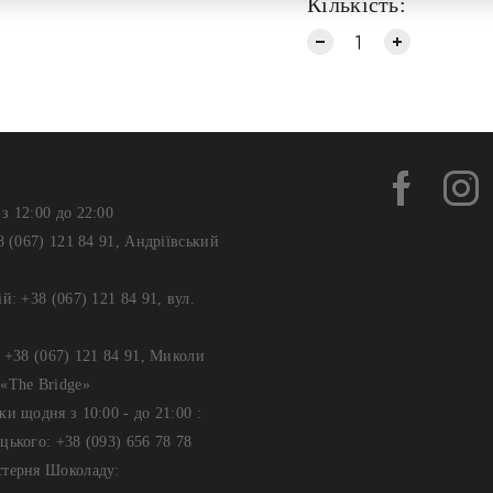
Кількість:
з 12:00 до 22:00
8 (067) 121 84 91, Андріївський
й: +38 (067) 121 84 91, вул.
: +38 (067) 121 84 91, Миколи
«The Bridge»
ки щодня з 10:00 - до 21:00 :
цького: +38 (093) 656 78 78
стерня Шоколаду: