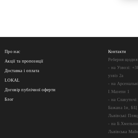
Про нас
Контакти
Реберня щодня 
Акції та пропозиції
- на Узвозі: +3
Доставка і оплата
узвіз 2а
LOKAL
- на Арсенальні
Договір публічної оферти
І.Мазепи 1
Блог
- на Славутичі
Бажана 1и, БЦ 
Львівські Пляц
- на Б.Хмельни
Львівська Май