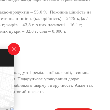
акао-продуктів – 55,0 %. Поживна цінність на
гетична цінність (калорійність) – 2479 кДж /
 г; жирів – 43,8 г, з них насичені – 16,1 г;
 них цукри – 32,8 г; сіль – 0,006 г.
го шоколаду з Преміальної колекції, всипана
оріхами. Подарункове упакування додає
тафлі неабиякого шарму та зручності. Адже так
разу готовий презент.