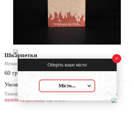
Шкарпетки
Немає в наявності
Оберіть ваше місто
60
грн
Умови доставки:
Місто...
Також перегляньте наш асортимент
смачних страв та
напоїв на доставку
від !FEST