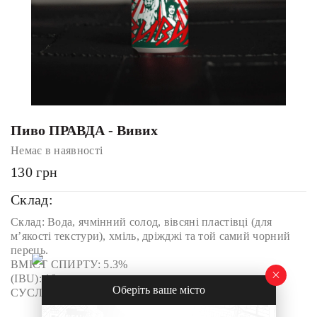
Пиво ПРАВДА - Вивих
Немає в наявності
130
грн
Склад:
Склад: Вода, ячмінний солод, вівсяні пластівці (для
м’якості текстури), хміль, дріжджі та той самий чорний
перець.
ВМІСТ СПИРТУ: 5.3%
(IBU): 16
Оберіть ваше місто
СУСЛО: 12%