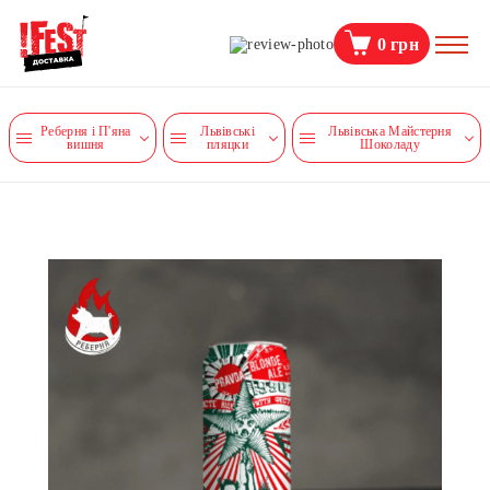
0
грн
Реберня і П'яна
Львівські
Львівська Майстерня
вишня
пляцки
Шоколаду