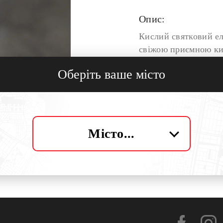
Опис:
Кислий святковий ел
свіжою приємною ки
післясмаком.
Оберіть ваше місто
ВМІСТ СПИРТУ: 6,
СУСЛО: 16,5%
IBU:4
Місто...