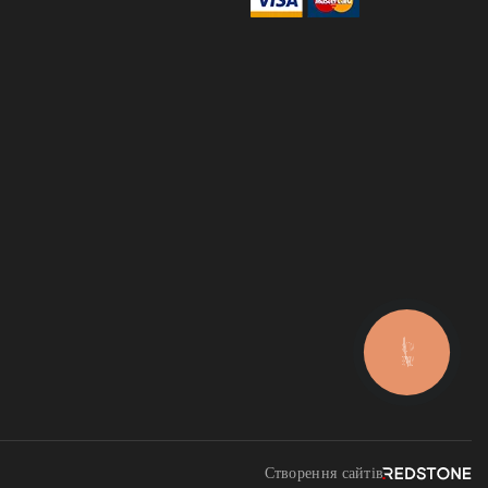
КНОПКА
ЗВ'ЯЗКУ
Створення сайтів REDSTONE