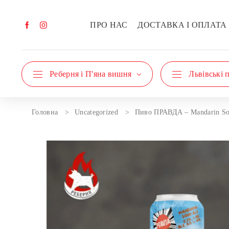
ПРО НАС
ДОСТАВКА І ОПЛАТА
Реберня і П'яна вишня
Львівські 
Головна
Uncategorized
Пиво ПРАВДА – Mandarin Sou