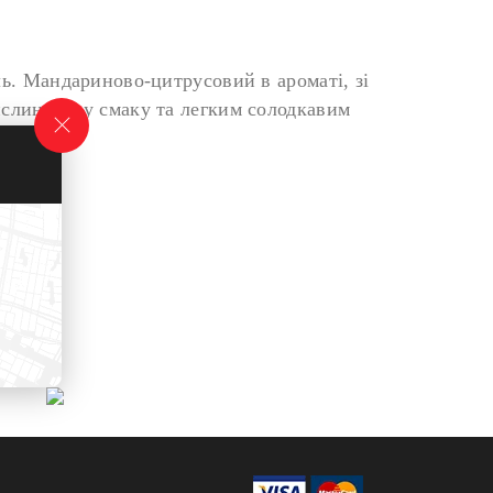
ь. Мандариново-цитрусовий в ароматі, зі
слинкою у смаку та легким солодкавим
0%