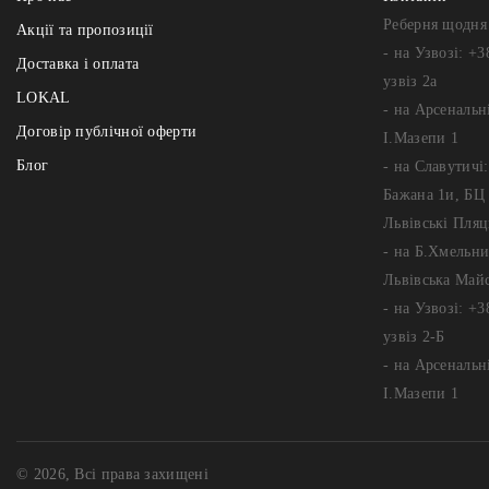
Реберня щодня 
Акції та пропозиції
- на Узвозі: +3
Доставка і оплата
узвіз 2а
LOKAL
- на Арсенальні
Договір публічної оферти
І.Мазепи 1
Блог
- на Славутичі
Бажана 1и, БЦ 
Львівські Пляц
- на Б.Хмельни
Львівська Май
- на Узвозі: +3
узвіз 2-Б
- на Арсенальні
І.Мазепи 1
© 2026, Всі права захищені