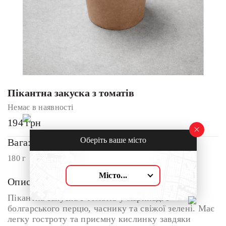
Пікантна закуска з томатів
Немає в наявності
194
грн
Оберіть ваше місто
Вага:
180 г
Місто...
Опис:
Пікантна закуска з томатів у маринаді з
болгарського перцю, часнику та свіжої зелені. Має
легку гостроту та приємну кислинку завдяки