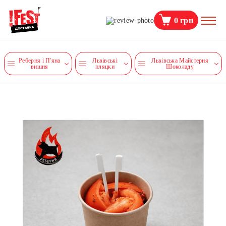
0
грн
Реберня і П'яна
Львівські
Львівська Майстерня
вишня
пляцки
Шоколаду