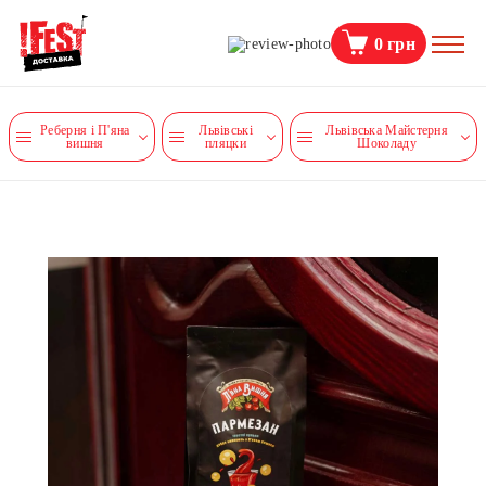
0
грн
Реберня і П'яна
Львівські
Львівська Майстерня
вишня
пляцки
Шоколаду