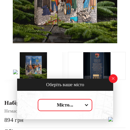
Оберіть ваше місто
Набір Вишнівки Різдвяний- 3 сюжета
Місто...
Немає в наявності
894
грн