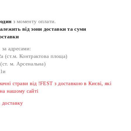
годин
з моменту оплати.
залежить від зони доставки та суми
доставки
за адресами:
2а (ст.м. Контрактова площа)
 (ст. м. Арсенальна)
 1и
мачні страви від !FEST з доставкою в Києві, які
на нашому сайті
 доставку