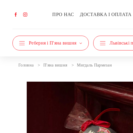
ПРО НАС
ДОСТАВКА І ОПЛАТА
Реберня і П'яна вишня
Львівські 
Головна
П'яна вишня
Мигдаль Пармезан