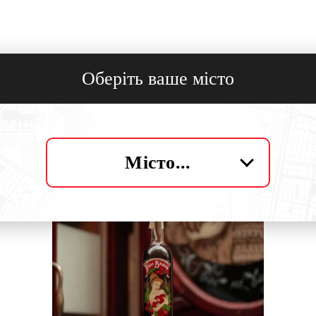
Оберіть ваше місто
Смакує з
Місто...