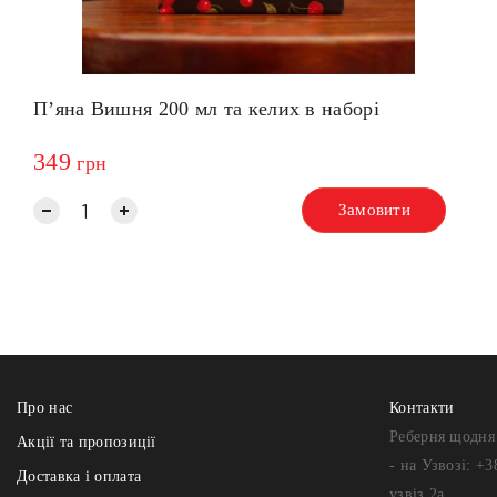
Пʼяна Вишня 200 мл та келих в наборі
349
грн
Замовити
Про нас
Контакти
Реберня щодня 
Акції та пропозиції
- на Узвозі: +3
Доставка і оплата
узвіз 2а