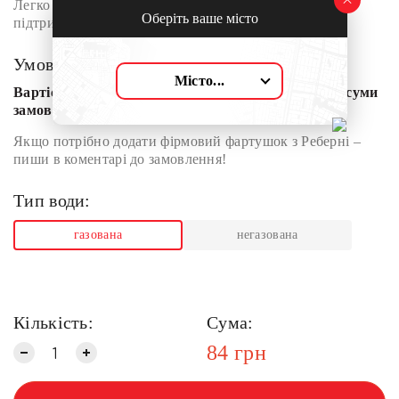
Легко п’ється, добре втамовує спрагу та допомагає
Оберіть ваше місто
підтримувати водний баланс протягом дня.
Умови доставки:
Місто...
Вартість доставки залежить від зони доставки та суми
замовлення
Якщо потрібно додати фірмовий фартушок з Реберні –
пиши в коментарі до замовлення!
Тип води:
газована
негазована
Кількість:
Сума:
84
грн