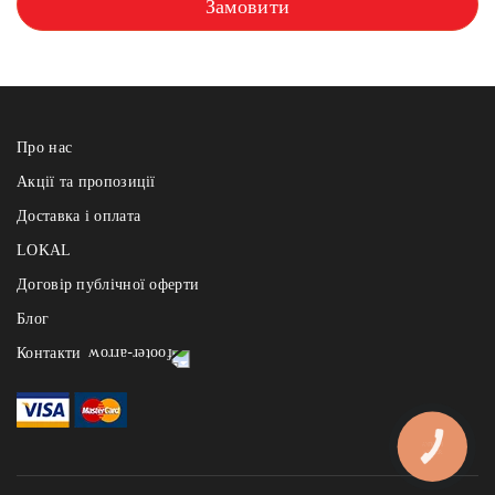
Замовити
Про нас
Акції та пропозиції
Доставка і оплата
LOKAL
Договір публічної оферти
Блог
Контакти
Реберня щодня з 12:00 до 22:00
- на Узвозі: +38 (067) 121 84 91, Андріївський узвіз 2а
- на Арсенальній: +38 (067) 121 84 91, вул. І.Мазепи 1
КНОПКА
ЗВ'ЯЗКУ
- на Славутичі: +38 (067) 121 84 91, Миколи Бажана 1и, БЦ «The