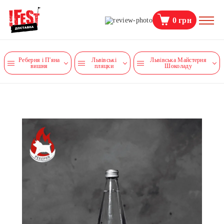
0
грн
Реберня і П'яна
Львівські
Львівська Майстерня
вишня
пляцки
Шоколаду