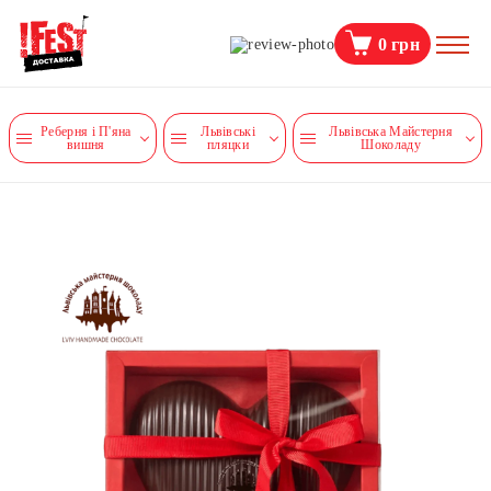
0
грн
Реберня і П'яна
Львівські
Львівська Майстерня
вишня
пляцки
Шоколаду