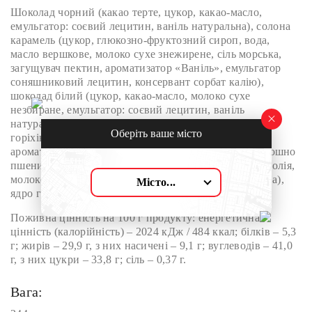
Шоколад чорний (какао терте, цукор, какао-масло,
емульгатор: соєвий лецитин, ваніль натуральна), солона
карамель (цукор, глюкозно-фруктозний сироп, вода,
масло вершкове, молоко сухе знежирене, сіль морська,
загущувач пектин, ароматизатор «Ваніль», емульгатор
соняшниковий лецитин, консервант сорбат калію),
шоколад білий (цукор, какао-масло, молоко сухе
незбиране, емульгатор: соєвий лецитин, ваніль
натуральна), праліне з лісових горіхів (ядро лісових
Оберіть ваше місто
горіхів (50%), цукор, емульгатор: соєвий лецитин,
ароматизатор «Ваніль»), сухі хрусткі пластівці (борошно
пшеничне в/с, цукор, масло вершкове, соняшникова олія,
молоко сухе знежирене, ячмінний солод, сіль харчова),
Місто...
ядро горіха фундука, какао-масло.
Поживна цінність на 100 г продукту: енергетична
цінність (калорійність) – 2024 кДж / 484 ккал; білків – 5,3
г; жирів – 29,9 г, з них насичені – 9,1 г; вуглеводів – 41,0
г, з них цукри – 33,8 г; сіль – 0,37 г.
Вага: