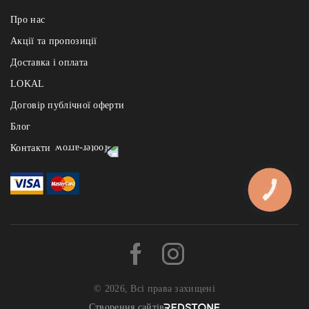
Про нас
Акції та пропозиції
Доставка і оплата
LOKAL
Договір публічної оферти
Блог
Контакти
Реберня щодня з 12:00 до 22:00
- на Узвозі: +38 (067) 121 84 91, Андріївський узвіз 2а
КНОПКА
ЗВ'ЯЗКУ
- на Арсенальній: +38 (067) 121 84 91, вул. І.Мазепи 1
- на Славутичі: +38 (067) 121 84 91, Миколи Бажана 1и, БЦ «The
Bridge»
Львівські Пляцки щодня з 10:00 - до 21:00 :
- на Б.Хмельницького: +38 (093) 656 78 78
© 2026, Всі права захищені
Львівська Майстерня Шоколаду:
Створення сайтів REDSTONE