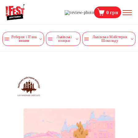
0
грн
Реберня і П'яна
Львівські
Львівська Майстерня
вишня
пляцки
Шоколаду