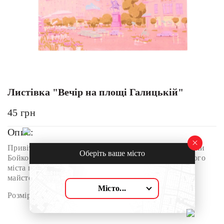
Листівка "Вечір на площі Галицькій"
45
грн
Опис:
Привітальна листівка з ілюстрацією художниці Оксани
Оберіть ваше місто
Бойко. Зображення з затишною атмосферою вечірнього
міста передає, створене спеціально для Львівської
майстерні шоколаду.
Місто...
Розмір: 10,5см x 14,8см