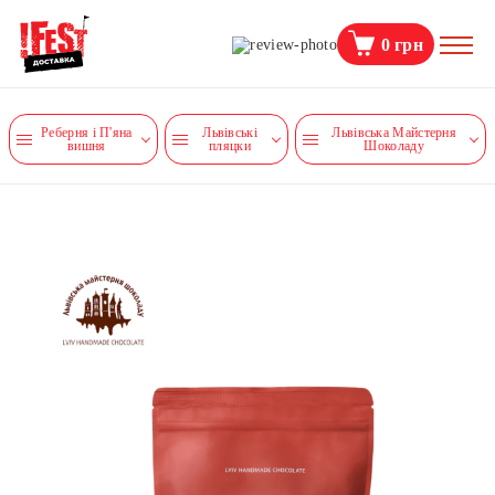
0
грн
Реберня і П'яна
Львівські
Львівська Майстерня
вишня
пляцки
Шоколаду