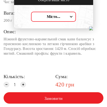
Час заварювання: 3-4 хвилини.
Вага:
Місто...
200 г
Опис:
Ніжний фруктово-карамельний смак кави балансує з
приємною кислинкою та легкою гірчинкою арабіки з
Гондурасу. Висота зростання: 1420 м. Спосіб обробки:
митий. Смаковий профіль: фрукти і карамель.
Кількість:
Сума:
420
грн
Замовити