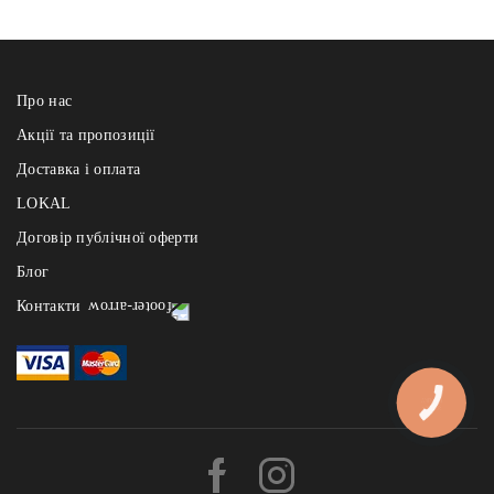
Про нас
Акції та пропозиції
Доставка і оплата
LOKAL
Договір публічної оферти
Блог
Контакти
Реберня щодня з 12:00 до 22:00
- на Узвозі: +38 (067) 121 84 91, Андріївський узвіз 2а
- на Арсенальній: +38 (067) 121 84 91, вул. І.Мазепи 1
КНОПКА
ЗВ'ЯЗКУ
- на Славутичі: +38 (067) 121 84 91, Миколи Бажана 1и, БЦ «The
Bridge»
Львівські Пляцки щодня з 10:00 - до 21:00 :