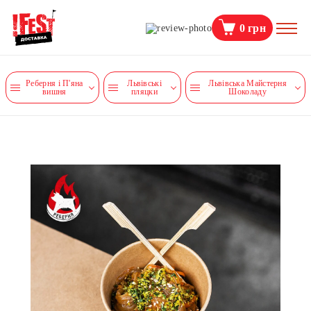
0
грн
Реберня і П'яна
Львівські
Львівська Майстерня
вишня
пляцки
Шоколаду