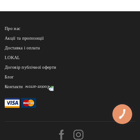
Про нас
Акції та пропозиції
Доставка і оплата
LOKAL
Договір публічної оферти
Блог
Контакти
Реберня щодня з 12:00 до 22:00
- на Узвозі: +38 (067) 121 84 91, Андріївський узвіз 2а
- на Арсенальній: +38 (067) 121 84 91, вул. І.Мазепи 1
КНОПКА
ЗВ'ЯЗКУ
- на Славутичі: +38 (067) 121 84 91, Миколи Бажана 1и, БЦ «The
Bridge»
Львівські Пляцки щодня з 10:00 - до 21:00 :