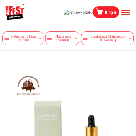
0
грн
Реберня і П'яна
Львівські
Львівська Майстерня
вишня
пляцки
Шоколаду