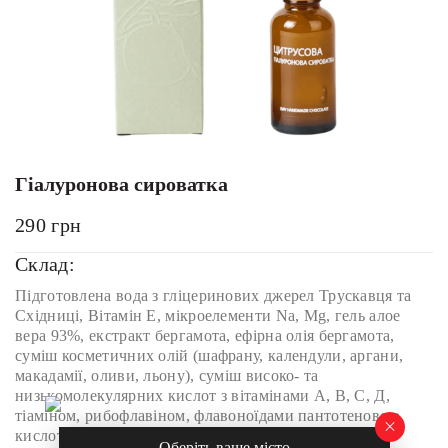
Гіалуронова сироватка
290
грн
Склад:
Підготовлена вода з гліцеринових джерел Трускавця та
Східниці, Вітамін Е, мікроелементи Na, Mg, гель алое
вера 93%, екстракт бергамота, ефірна олія бергамота,
суміш косметичних олій (шафрану, календули, аргани,
макадамії, оливи, льону), суміш високо- та
низькомолекулярних кислот з вітамінами А, В, С, Д,
тіаміном, рибофлавіном, флавоноїдами пантотеновою
кислотою, spf 15, жирними кислотами Омега 3.
Оберіть ваше місто