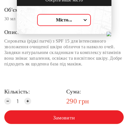
Об'єм:
30 мл
Місто...
Опис:
Сироватка (рідкі патчі) з SPF 15 для інтенсивного
зволоження очищеної шкіри обличчя та навколо очей.
Завдяки натуральним складникам та комплексу вітамінів
вона знімає запалення, освіжає та висвітлює шкіру. Добре
підходить як щоденна база під макіяж.
Кількість:
Сума:
290
грн
Замовити