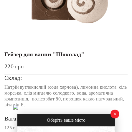
Гейзер для ванни "Шоколад"
220
грн
Склад:
Натрій вуглекислий (сода харчова), лимонна кислота, сіль
морська, олія мигдалю солодкого, вода, ароматична
композиція, полісорбат 80, порошок какао натуральний,
вітамін Е.
Вага:
Оберіть ваше місто
125 г