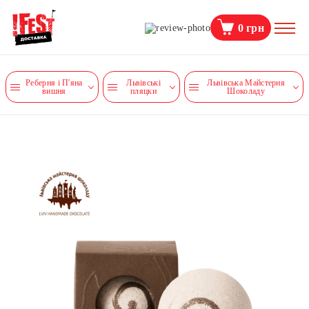
0
грн
Реберня і П'яна
Львівські
Львівська Майстерня
вишня
пляцки
Шоколаду