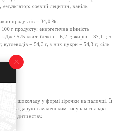
е, емульгатор: соєвий лецитин, ваніль
акао-продуктів – 34,0 %.
 100 г продукту: енергетична цінність
 кДж / 575 ккал; білків – 6,2 г; жирів – 37,1 г, з
; вуглеводів – 54,3 г, з них цукри – 54,3 г; сіль
очного шоколаду у формі зірочки на паличці. Її
ва форма дарують маленьким ласунам солодкі
ь магії дитинству.