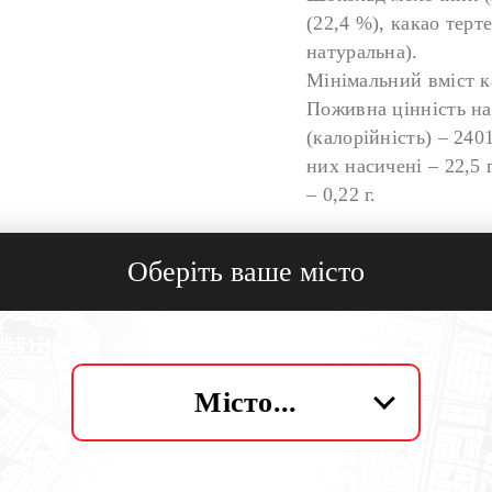
(22,4 %), какао терт
натуральна).
Мінімальний вміст к
Поживна цінність на
(калорійність) – 2401
них насичені – 22,5 г
– 0,22 г.
Вага:
Оберіть ваше місто
20 г
Опис:
Цільна фігурка з мол
Місто...
ніжний смак і казко
миті щастя та додают