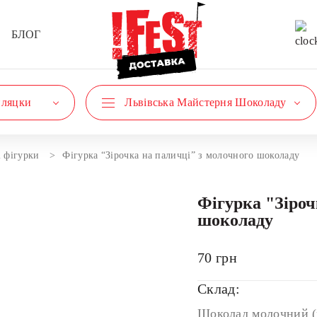
БЛОГ
пляцки
Львівська Майстерня Шоколаду
 фігурки
Фігурка “Зірочка на паличці” з молочного шоколаду
Фігурка "Зіроч
шоколаду
70
грн
Склад:
Шоколад молочний (ц