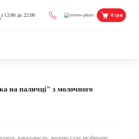
0
грн
з 12:00 до 22:00
ка на паличці" з молочного
укор, какао-масло, молоко сухе незбиране