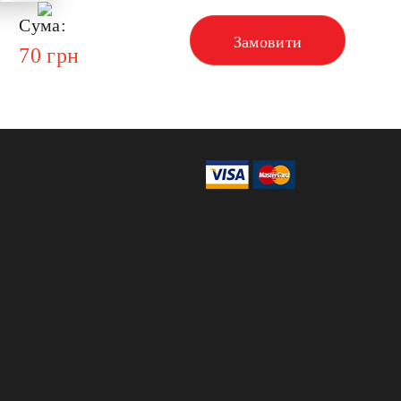
Сума:
Замовити
70
грн