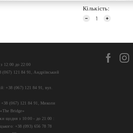
Кількість:
з 12:00 до 22:00
8 (067) 121 84 91, Андріївський
й: +38 (067) 121 84 91, вул.
: +38 (067) 121 84 91, Миколи
«The Bridge»
ки щодня з 10:00 - до 21:00 :
цького: +38 (093) 656 78 78