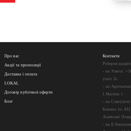
Про нас
Контакти
Реберня щодня 
Акції та пропозиції
- на Узвозі: +3
Доставка і оплата
узвіз 2а
LOKAL
- на Арсенальні
Договір публічної оферти
І.Мазепи 1
Блог
- на Славутичі
Бажана 1и, БЦ 
Львівські Пляц
- на Б.Хмельни