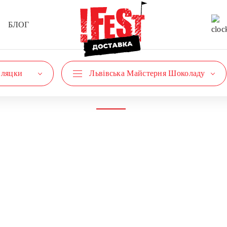
БЛОГ
пляцки
Львівська Майстерня Шоколаду
Усі
Експерти
М'ясо
Новини
Ресторани
Сніданки